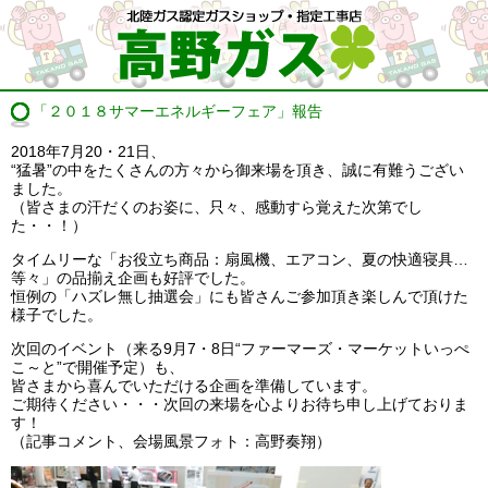
「２０１８サマーエネルギーフェア」報告
2018年7月20・21日、
“猛暑”の中をたくさんの方々から御来場を頂き、誠に有難うござい
ました。
（皆さまの汗だくのお姿に、只々、感動すら覚えた次第でし
た・・！）
タイムリーな「お役立ち商品：扇風機、エアコン、夏の快適寝具…
等々」の品揃え企画も好評でした。
恒例の「ハズレ無し抽選会」にも皆さんご参加頂き楽しんで頂けた
様子でした。
次回のイベント（来る9月7・8日“ファーマーズ・マーケットいっぺ
こ～と”で開催予定）も、
皆さまから喜んでいただける企画を準備しています。
ご期待ください・・・次回の来場を心よりお待ち申し上げておりま
す！
（記事コメント、会場風景フォト：高野奏翔）