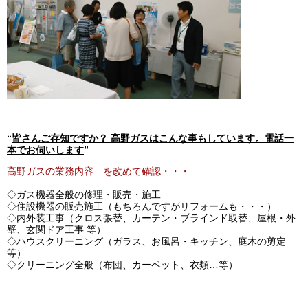
“
皆さんご存知ですか？
高野ガスはこんな事もしています。電話一
本でお伺いします
”
高野ガスの業務内容 を改めて確認・・・
◇ガス機器全般の修理・販売・施工
◇住設機器の販売施工（もちろんですがリフォームも・・・）
◇内外装工事（クロス張替、カーテン・ブラインド取替、屋根・外
壁、玄関ドア工事 等）
◇ハウスクリーニング（ガラス、お風呂・キッチン、庭木の剪定
等）
◇クリーニング全般（布団、カーペット、衣類…等）